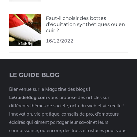
Faut-il choisir des bottes
d’équitation synthétiques ou en
cuir ?
16/12/2022
LE GUIDE BLOG
Bienvenue sur le Magazine des blogs !
LeGuideBlog.com
vous propose des articles sur
différents thèmes de société, actu du web et vie réelle !
Innovation, vie pratique, conseils de pro, d'amateurs
éclairés qui aiment partager leur savoir et leurs
connaissance, ou encore, des trucs et astuces pour vous